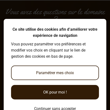
Vous avez des questions sur le domaine
?
Ce site utilise des cookies afin d’améliorer votre
expérience de navigation
Écrire un message
Vous pouvez paramétrer vos préférences et
modifier vos choix en cliquant sur le lien de
gestion des cookies en bas de page.
Venir au Clos du Marais !
Paramétrer mes choix
6 Chemin du Marais
OK pour moi !
49120 Chemillé-en-Anjou
Continuer sans accepter