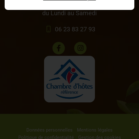
9h-12h / 14h-18h
du Lundi au Samedi
06 23 83 27 93
Données personnelles
Mentions légales
Politique de confidentialité
Gestion des cookies