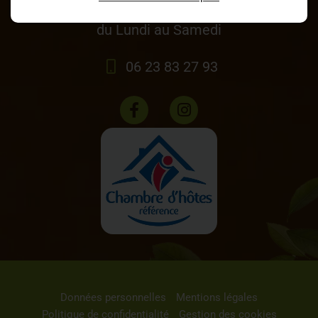
9h-12h / 14h-18h
du Lundi au Samedi
06 23 83 27 93
Données personnelles
Mentions légales
Politique de confidentialité
Gestion des cookies