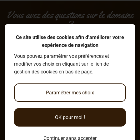
Vous avez des questions sur le domaine
?
Ce site utilise des cookies afin d’améliorer votre
expérience de navigation
Écrire un message
Vous pouvez paramétrer vos préférences et
modifier vos choix en cliquant sur le lien de
gestion des cookies en bas de page.
Venir au Clos du Marais !
Paramétrer mes choix
6 Chemin du Marais
OK pour moi !
49120 Chemillé-en-Anjou
Continuer sans accepter