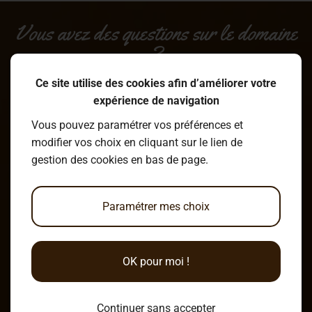
Vous avez des questions sur le domaine
?
Ce site utilise des cookies afin d’améliorer votre
expérience de navigation
Écrire un message
Vous pouvez paramétrer vos préférences et
modifier vos choix en cliquant sur le lien de
gestion des cookies en bas de page.
Venir au Clos du Marais !
Paramétrer mes choix
6 Chemin du Marais
OK pour moi !
49120 Chemillé-en-Anjou
Continuer sans accepter