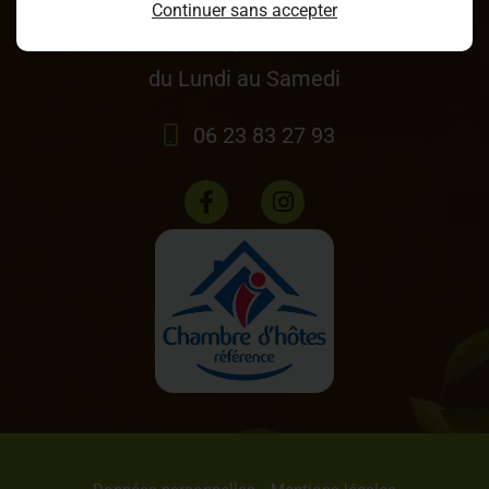
Continuer sans accepter
9h-12h / 14h-18h
du Lundi au Samedi
06 23 83 27 93