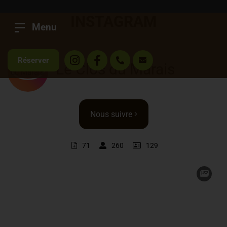
INSTAGRAM
Menu
Réserver
Le Clos du Marais
Nous suivre
71
260
129
20
0