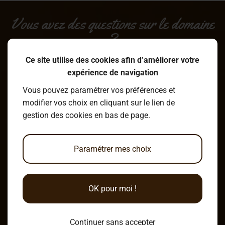
Vous avez des questions sur le domaine
?
Ce site utilise des cookies afin d’améliorer votre
expérience de navigation
Écrire un message
Vous pouvez paramétrer vos préférences et
modifier vos choix en cliquant sur le lien de
gestion des cookies en bas de page.
Venir au Clos du Marais !
Paramétrer mes choix
6 Chemin du Marais
OK pour moi !
49120 Chemillé-en-Anjou
Continuer sans accepter