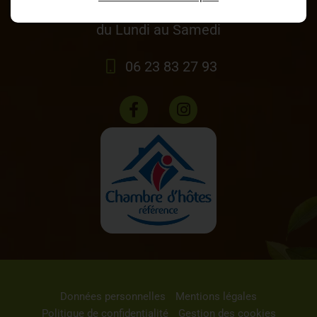
9h-12h / 14h-18h
du Lundi au Samedi
06 23 83 27 93
Données personnelles
Mentions légales
Politique de confidentialité
Gestion des cookies